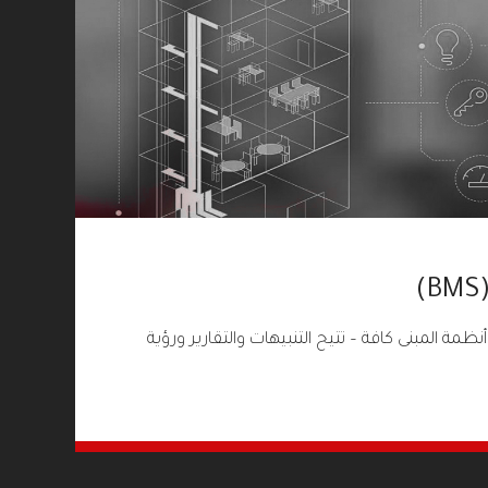
ظمة المبنى كافة – تتيح التنبيهات والتقارير ورؤية