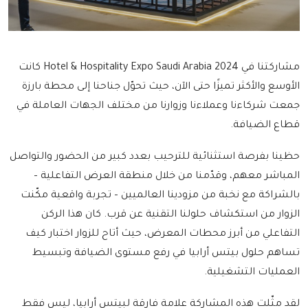
مشاركتنا في Hotel & Hospitality Expo Saudi Arabia 2024 كانت
الأوسع والأكثر تميزًا حتى الآن، حيث تحوّل جناحنا إلى محطة بارزة
جمعت شركاءنا وعملاءنا وزوارنا من مختلف الجهات العاملة في
قطاع الضيافة.
حظينا بفرصة استثنائية للترحيب بعدد كبير من الحضور والتواصل
المباشر معهم، وقدّمنا من خلال منطقة العرض التفاعلية –
بالشراكة مع نخبة من مزودينا العالميين – تجربة واقعية مكّنت
الزوار من استكشاف حلولنا التقنية عن قرب. كان هذا الركن
التفاعلي من أبرز محطات المعرض، حيث أتاح للزوار اختبار كيف
تساهم حلول بيتس أرابيا في رفع مستوى الضيافة وتبسيط
العمليات التشغيلية.
لقد مثّلت هذه المشاركة علامة فارقة لبيتس أرابيا، ليس فقط